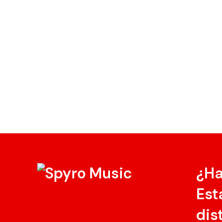
¿H
Est
dis