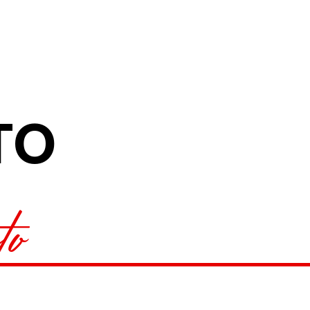
TO
to