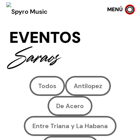
MENÚ
EVENTOS
Saraos
Todos
Antílopez
De Acero
Entre Triana y La Habana